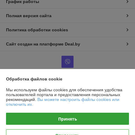
График работы
Полная версия сайта
Политика обработки cookies
Сайт создан на платформе Deal.by
Обработка файлов cookie
Информация для покупателя
Мы используем файлы cookies для обеспечения удобства
Юридическое лицо:
Общество с ограниченной ответственностью
пользователей портала и предоставления персональных
«АльянсКомплект»
рекомендаций.
Вы можете настроить файлы cookies или
220125, г. Минск, пр. Независимости, дом 177, помещение 60
отключить их.
Регистрационный номер ЕГР: 193719310
Принять
УНП: 193719310
Регистрационный орган: Минский горисполком