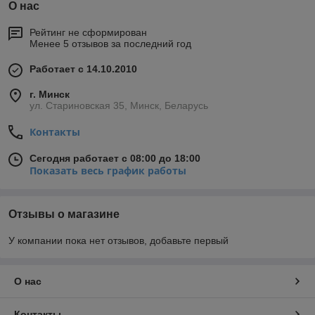
автоэлектрооборудования
О нас
и автоприборов
Рейтинг не сформирован
всех заводов-
Менее 5 отзывов за последний год
изготовителей России и
Работает с 14.10.2010
Беларуси.
г. Минск
Смотреть каталог
ул. Стариновская 35, Минск, Беларусь
Контакты
Почему наши запчасти?
Сегодня работает с 08:00 до 18:00
Показать весь график работы
Отзывы о магазине
У компании пока нет отзывов, добавьте первый
Оригиналь
Официаль
Соответств
Фирменная
ное
ная
ие
упаковка
качество
гарантия
действующ
О нас
комплекту
им ГОСТам
ющих
и ТУ
Контакты