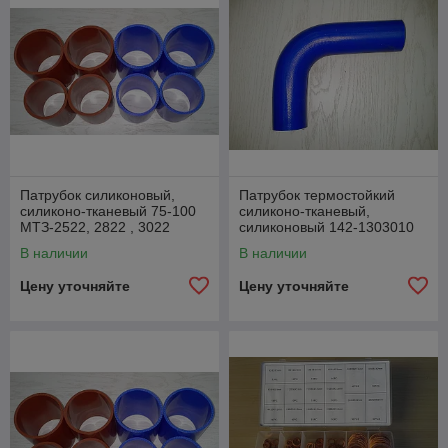
Патрубок силиконовый,
Патрубок термостойкий
силиконо-тканевый 75-100
силиконо-тканевый,
МТЗ-2522, 2822 , 3022
силиконовый 142-1303010
DEUTZ, Detroit Diesel
МТЗ-2522, 2822, 3022
В наличии
В наличии
двигатель (DEUTZ
Цену уточняйте
Цену уточняйте