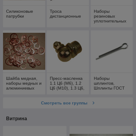
Силиконовые
Троса
Наборы
патрубки
дистанционные
резиновых
уплотнительных
колец круглого
сечения O-ring
Шайба медная,
Пресс-масленка
Наборы
наборы медных и
1.1 Ц6 (М6), 1.2
шплинтов,
алюминиевых
Ц6 (М10), 1.3 Ц6,
Шплинты ГОСТ
шайб
1.4 Ц6, 2.1.45 Ц6,
397-79 Набор
по ГОСТ 19853-
пружин
74
Смотреть все группы
Витрина