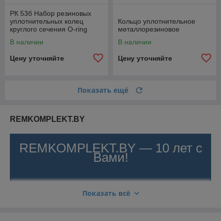
РК 53б Набор резиновых
уплотнительных колец
Кольцо уплотнительное
круглого сечения O-ring
металлорезиновое
270шт, для топливной
В наличии
В наличии
аппаратуры
Цену уточняйте
Цену уточняйте
Показать ещё
REMKOMPLEKT.BY
REMKOMPLEKT.BY — 10 лет с
Вами!
Поставки ремкомплектов
Показать всё
для тракторов МТЗ,
двигателей ММЗ, а также