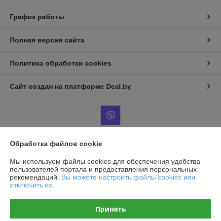
График работы
Полная версия сайта
Политика обработки cookies
Сайт создан на платформе Deal.by
Обработка файлов cookie
Информация для покупателя
Мы используем файлы cookies для обеспечения удобства
Юридическое лицо:
Общество с ограниченной ответственностью
пользователей портала и предоставления персональных
«АльянсКомплект»
рекомендаций.
Вы можете настроить файлы cookies или
220125, г. Минск, пр. Независимости, дом 177, помещение 60
отключить их.
Регистрационный номер ЕГР: 193719310
Принять
УНП: 193719310