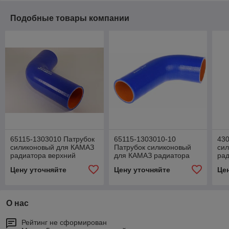
Подобные товары компании
65115-1303010 Патрубок
65115-1303010-10
430
силиконовый для КАМАЗ
Патрубок силиконовый
си
радиатора верхний
для КАМАЗ радиатора
рад
(угловой) (L100/160, d60)
верхний (L100/150,
(L3
Цену уточняйте
Цену уточняйте
Це
d60/70)
О нас
Рейтинг не сформирован