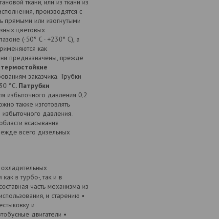
ановой ткани, или из ткани из
сполнения, производятся с
ь прямыми или изогнутыми
азных цветовых
оне (-50° C - +230° C), а
рименяются как
Они предназначены, прежде
 термостойкие
ованиям заказчика. Трубки
30 °C.
Патрубки
ля избыточного давления 0,2
жно также изготовлять
 избыточного давления.
области всасывания
прежде всего дизельных
 охладительных
ак в турбо-, так и в
составная часть механизма из
спользования, и старению •
естыковку и
тобусные двигатели •