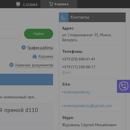
2 отзыва
Корзина
Контакты
Найти
ул. Стариновская 35, Минск,
Беларусь
График работы
Корзина
+375 (29) 690-31-41
Наличие документов
+375 (17) 250-00-17
факс
remkomplekt.by
Патрубок силиконовый прямой d110 l1100
remkomplekt.by@gmail.com
й прямой d110
Журавель Сергей Михайлович