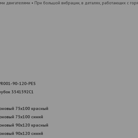
ыми двигателями • При большой вибрации, в деталях, работающих с го
PR001-90-120-PES
рубок 3541592С1
коновый 75x100 красный
коновый 75x100 синий
коновый 90x120 красный
коновый 90x120 синий