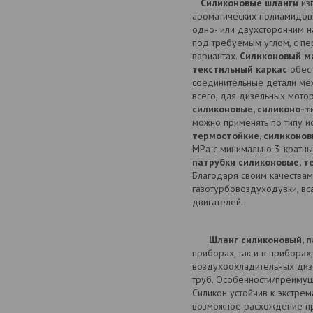
Силиконовые шланги
изг
ароматических полиамидов.
одно- или двухсторонним н
под требуемым углом, с п
вариантах.
Силиконовый м
текстильный каркас
обесп
соединительные детали ме
всего, для дизельных мот
силиконовые, силиконо-т
можно применять по типу и
термостойкие, силиконов
MPa с минимально 3-кратны
патрубки силиконовые, т
Благодаря своим качества
газотурбовоздуходувки, вс
двигателей.
Шланг силиконовый, 
приборах, так и в приборах,
воздухоохладительных дизе
труб. Особенности/преимущ
Силикон устойчив к экстре
возможное расхождение пр