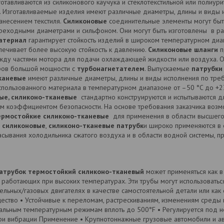
отавливаются из силиконового каучука и стеклотекстильной или полиурит
 Изготавливаемые изделия имеют различные диаметры, длины и виды и
анесением текстиля.
Силиконовые
соединительные элементы могут быт
ереходными диаметрами и сильфоном. Они могут быть изготовлены в р
атериал
гарантирует стойкость изделий в широком температурном диапаз
ечивает более высокую стойкость к давлению.
Силиконовые шланги
п
жду частями мотора для подачи охлаждающей жидкости или воздуха. 
оров большой мощности с
турбонагнетателем
. Выпускаемые
патрубки
каневые
имеют различные диаметры, длины и виды исполнения по треб
спользованного материала в температурном диапазоне от –50 °C до +2
ые, силиконо-тканевые
стандартно конструируются и испытываются д
м коэффициентом безопасности. На основе требования заказчика возмо
ермостойкие силиконо-тканевые
для применения в области высшего
м
силиконовые
,
силиконо-тканевые патрубк
и широко применяются в 
асывания холодильника сжатого воздуха и в области водной системы, 
патрубок термостойкий силиконо-тканевый
может применяться как в
 работающих при высоких температурах. Эти трубы могут использоваться к
льных/газовых двигателях в качестве самостоятельной детали или как 
ество • Устойчивые к переломам, растрескиваниям, изменениям среды и
мальным температурным режимам вплоть до 500°F • Регулируется под н
и вибрации Применение • Крупнотоннажные грузовые автомобили и ав