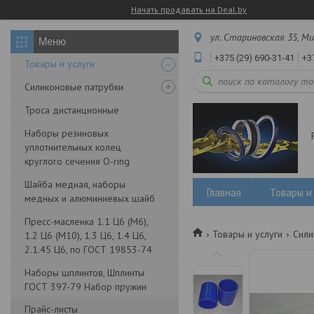
Начать продавать на Deal.by
ул. Стариновская 35, Ми
+375 (29) 690-31-41
+3
Товары и услуги
Силиконовые патрубки
Троса дистанционные
Наборы резиновых
уплотнительных колец
круглого сечения O-ring
Шайба медная, наборы
Главная
Товары и 
медных и алюминиевых шайб
Пресс-масленка 1.1 Ц6 (М6),
Товары и услуги
Сили
1.2 Ц6 (М10), 1.3 Ц6, 1.4 Ц6,
2.1.45 Ц6, по ГОСТ 19853-74
Наборы шплинтов, Шплинты
ГОСТ 397-79 Набор пружин
Прайс-листы