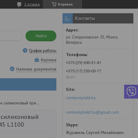
2 отзыва
Корзина
Контакты
Найти
ул. Стариновская 35, Минск,
Беларусь
График работы
Корзина
+375 (29) 690-31-41
Наличие документов
+375 (17) 250-00-17
факс
remkomplekt.by
Патрубок силиконовый прямой d45 l1100
remkomplekt.by@gmail.com
 силиконовый
45 L1100
Журавель Сергей Михайлович