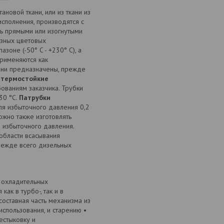
ановой ткани, или из ткани из
сполнения, производятся с
ь прямыми или изогнутыми
азных цветовых
оне (-50° C - +230° C), а
рименяются как
Они предназначены, прежде
 термостойкие
ованиям заказчика. Трубки
30 °C.
Патрубки
ля избыточного давления 0,2
жно также изготовлять
 избыточного давления.
области всасывания
прежде всего дизельных
 охладительных
ак в турбо-, так и в
составная часть механизма из
спользования, и старению •
естыковку и