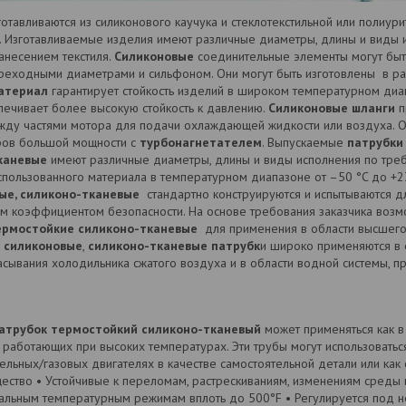
отавливаются из силиконового каучука и стеклотекстильной или полиурит
 Изготавливаемые изделия имеют различные диаметры, длины и виды и
анесением текстиля.
Силиконовые
соединительные элементы могут быт
ереходными диаметрами и сильфоном. Они могут быть изготовлены в р
атериал
гарантирует стойкость изделий в широком температурном диапаз
ечивает более высокую стойкость к давлению.
Силиконовые шланги
п
жду частями мотора для подачи охлаждающей жидкости или воздуха. 
оров большой мощности с
турбонагнетателем
. Выпускаемые
патрубки
каневые
имеют различные диаметры, длины и виды исполнения по треб
спользованного материала в температурном диапазоне от –50 °C до +2
ые, силиконо-тканевые
стандартно конструируются и испытываются д
м коэффициентом безопасности. На основе требования заказчика возмо
ермостойкие силиконо-тканевые
для применения в области высшего
м
силиконовые
,
силиконо-тканевые патрубк
и широко применяются в 
асывания холодильника сжатого воздуха и в области водной системы, 
патрубок термостойкий силиконо-тканевый
может применяться как в
 работающих при высоких температурах. Эти трубы могут использоваться к
льных/газовых двигателях в качестве самостоятельной детали или как 
ество • Устойчивые к переломам, растрескиваниям, изменениям среды и
мальным температурным режимам вплоть до 500°F • Регулируется под н