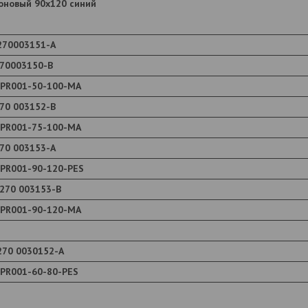
коновый 90x120 синий
270003151-А
270003150-В
 PR001-50-100-MA
70 003152-В
 PR001-75-100-МА
70 003153-А
 PR001-90-120-PES
270 003153-В
 PR001-90-120-МА
270 0030152-А
 PR001-60-80-PES