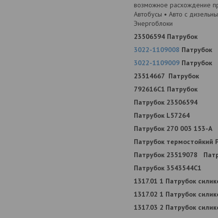
возможное расхождение пр
Автобусы • Авто с дизельн
Энергоблоки
23506594 Патрубок
3022-1109008
Патрубок
3022-1109009
Патрубок
23514667 Патрубок
792616С1 Патрубок
Патрубок 23506594
Патрубок L57264
Патрубок 270 003 153-А
Патрубок термостойкий 
Патрубок 23519078
Пат
Патрубок 3543544С1
1317.01 1 Патрубок сили
1317.02 1 Патрубок сили
1317.03 2 Патрубок сили