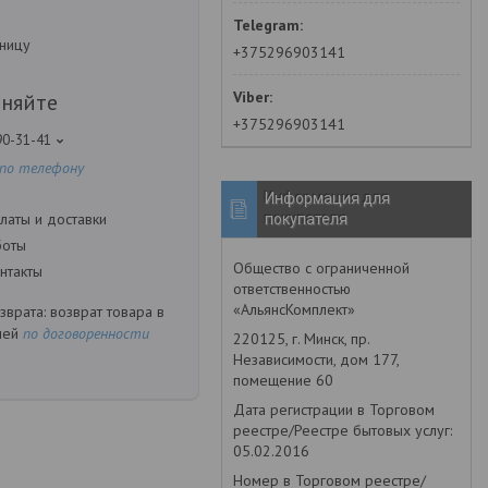
зницу
+375296903141
чняйте
+375296903141
90-31-41
 по телефону
Информация для
латы и доставки
покупателя
боты
Общество с ограниченной
нтакты
ответственностью
«АльянсКомплект»
возврат товара в
ней
по договоренности
220125, г. Минск, пр.
Независимости, дом 177,
помещение 60
Дата регистрации в Торговом
реестре/Реестре бытовых услуг:
05.02.2016
Номер в Торговом реестре/