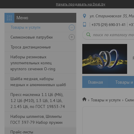
Начать продавать на Deal.by
ул. Стариновская 35, Ми
+375 (29) 690-31-41
+3
Товары и услуги
Силиконовые патрубки
Троса дистанционные
Наборы резиновых
уплотнительных колец
круглого сечения O-ring
Шайба медная, наборы
Главная
Товары и 
медных и алюминиевых шайб
Пресс-масленка 1.1 Ц6 (М6),
Товары и услуги
Сили
1.2 Ц6 (М10), 1.3 Ц6, 1.4 Ц6,
2.1.45 Ц6, по ГОСТ 19853-74
Наборы шплинтов, Шплинты
ГОСТ 397-79 Набор пружин
Прайс-листы