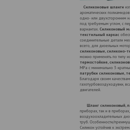
Силиконовые шланги
изг
ароматических полиамидов.
одно- или двухсторонним н
под требуемым углом, с п
вариантах.
Силиконовый м
текстильный каркас
обесп
соединительные детали ме
всего, для дизельных мот
силиконовые, силиконо-т
можно применять по типу и
термостойкие, силиконов
MPa с минимально 3-кратны
патрубки силиконовые, т
Благодаря своим качества
газотурбовоздуходувки, вс
двигателей.
Шланг силиконовый, 
приборах, так и в приборах,
воздухоохладительных дизе
труб. Особенности/преимущ
Силикон устойчив к экстре