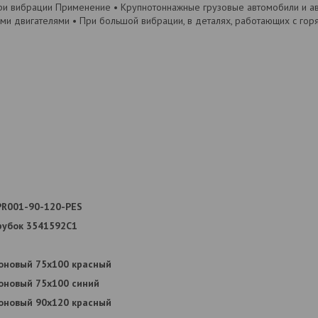
и вибрации Применение • Крупнотоннажные грузовые автомобили и ав
ыми двигателями • При большой вибрации, в деталях, работающих с го
PR001-90-120-PES
рубок 3541592С1
коновый 75x100 красный
коновый 75x100 синий
коновый 90x120 красный