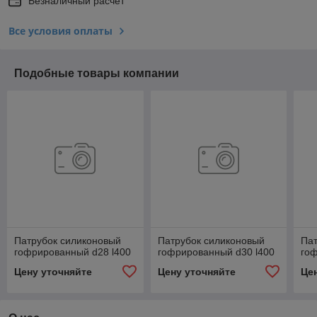
Безналичный расчет
Все условия оплаты
Подобные товары компании
Патрубок силиконовый
Патрубок силиконовый
Пат
гофрированный d28 l400
гофрированный d30 l400
гоф
Цену уточняйте
Цену уточняйте
Це