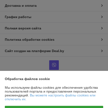
Доставка и оплата
График работы
Полная версия сайта
Политика обработки cookies
Сайт создан на платформе Deal.by
Обработка файлов cookie
Информация для покупателя
Мы используем файлы cookies для обеспечения удобства
Юридическое лицо:
Общество с ограниченной ответственностью
пользователей портала и предоставления персональных
«АльянсКомплект»
рекомендаций.
Вы можете настроить файлы cookies или
220125, г. Минск, пр. Независимости, дом 177, помещение 60
отключить их.
Регистрационный номер ЕГР: 193719310