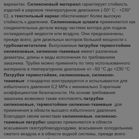
вариантах.
Силиконовый материал
гарантирует стойкость
изделий в широком температурном диапазоне (-50° C - +230°
C), а
текстильный каркас
обеспечивает более высокую
стойкость к давлению.
Силиконовые шланги
применяются как
соединительные детали между частями мотора для подачи
охлаждающей жидкости или воздуха. Они предназначены,
прежде всего, для дизельных моторов большой мощности с
турбонагнетателем
. Выпускаемые
патрубки термостойкие
силиконовые, силиконо-тканевые
имеют различные
диаметры, длины и виды исполнения по требованиям
заказчика. Трубки можно применять по типу использованного
материала в температурном диапазоне от –50 °C до +230 °C.
Патрубки термостойкие, силиконовые, силиконо-
тканевые
стандартно конструируются и испытываются для
избыточного давления 0,2 MPa с минимально 3-кратным
коэффициентом безопасности. На основе требования
заказчика возможно также изготовлять
патрубки
силиконовые, термостойкие силиконо-тканевые
для
применения в области высшего избыточного давления.
Благодаря своим качествам
силиконовые
,
силиконо-
тканевые патрубк
и широко применяются в области
всасывания газотурбовоздуходувки, всасывания холодильника
сжатого воздуха и в области водной системы, прежде всего