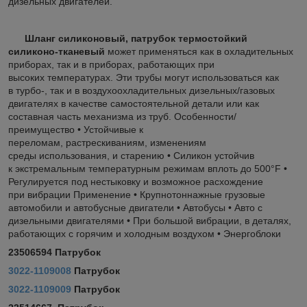
дизельных двигателей.
Шланг силиконовый, патрубок термостойкий
силиконо-тканевый
может применяться как в охладительных
приборах, так и в приборах, работающих при
высоких температурах. Эти трубы могут использоваться как
в турбо-, так и в воздухоохладительных дизельных/газовых
двигателях в качестве самостоятельной детали или как
составная часть механизма из труб. Особенности/
преимущество • Устойчивые к
переломам, растрескиваниям, изменениям
среды использования, и старению • Силикон устойчив
к экстремальным температурным режимам вплоть до 500°F •
Регулируется под нестыковку и возможное расхождение
при вибрации Применение • Крупнотоннажные грузовые
автомобили и автобусные двигатели • Автобусы • Авто с
дизельными двигателями • При большой вибрации, в деталях,
работающих с горячим и холодным воздухом • Энергоблоки
23506594 Патрубок
3022-1109008
Патрубок
3022-1109009
Патрубок