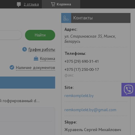
2 отзыва
Корзина
Контакты
Найти
ул. Стариновская 35, Минск,
Беларусь
График работы
Корзина
+375 (29) 690-31-41
Наличие документов
+375 (17) 250-00-17
факс
remkomplekt.by
Патрубок силиконовый гофрированный d16 l600
remkomplekt.by@gmail.com
Журавель Сергей Михайлович