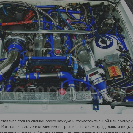
отавливаются из силиконового каучука и стеклотекстильной или полиурит
 Изготавливаемые изделия имеют различные диаметры, длины и виды и
анесением текстиля.
Силиконовые
соединительные элементы могут быт