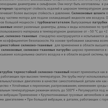
ереходными диаметрами и сильфоном. Они могут быть изготовлены в р
атериал
гарантирует стойкость изделий в широком температурном диапаз
ечивает более высокую стойкость к давлению.
Силиконовые шланги
п
жду частями мотора для подачи охлаждающей жидкости или воздуха. 
оров большой мощности с
турбонагнетателем
. Выпускаемые
патрубки
каневые
имеют различные диаметры, длины и виды исполнения по треб
спользованного материала в температурном диапазоне от –50 °C до +2
ые, силиконо-тканевые
стандартно конструируются и испытываются д
м коэффициентом безопасности. На основе требования заказчика возмо
ермостойкие силиконо-тканевые
для применения в области высшего
м
силиконовые
,
силиконо-тканевые патрубк
и широко применяются в 
асывания холодильника сжатого воздуха и в области водной системы, 
патрубок термостойкий силиконо-тканевый
может применяться как в
 работающих при высоких температурах. Эти трубы могут использоваться к
льных/газовых двигателях в качестве самостоятельной детали или как 
ество • Устойчивые к переломам, растрескиваниям, изменениям среды и
мальным температурным режимам вплоть до 500°F • Регулируется под н
и вибрации Применение • Крупнотоннажные грузовые автомобили и ав
ыми двигателями • При большой вибрации, в деталях, работающих с го