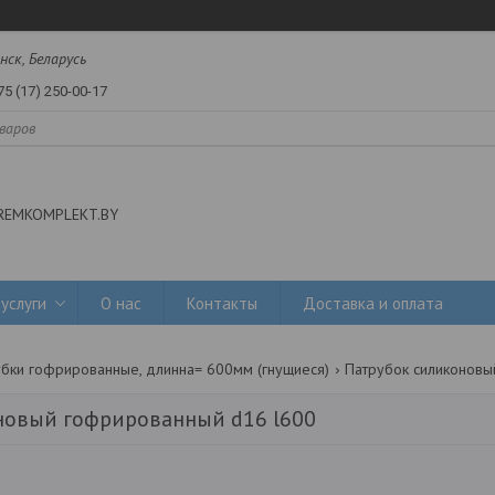
нск, Беларусь
75 (17) 250-00-17
REMKOMPLEKT.BY
услуги
О нас
Контакты
Доставка и оплата
бки гофрированные, длинна= 600мм (гнущиеся)
новый гофрированный d16 l600