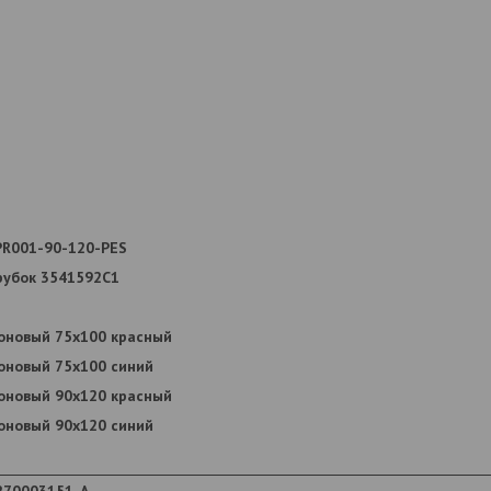
PR001-90-120-PES
рубок 3541592С1
коновый 75x100 красный
коновый 75x100 синий
коновый 90x120 красный
коновый 90x120 синий