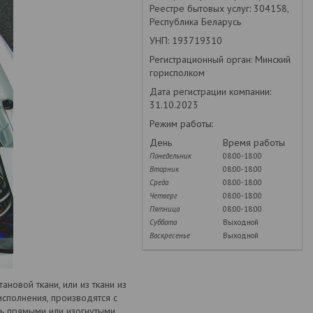
Реестре бытовых услуг: 304158,
Республика Беларусь
УНП: 193719310
Регистрационный орган: Минский
горисполком
Дата регистрации компании:
31.10.2023
Режим работы:
День
Время работы
Понедельник
08:00-18:00
Вторник
08:00-18:00
Среда
08:00-18:00
Четверг
08:00-18:00
Пятница
08:00-18:00
Суббота
Выходной
Воскресенье
Выходной
ановой ткани, или из ткани из
сполнения, производятся с
ь прямыми или изогнутыми