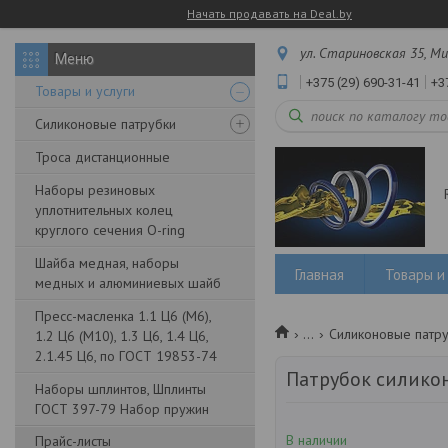
Начать продавать на Deal.by
ул. Стариновская 35, Ми
+375 (29) 690-31-41
+3
Товары и услуги
Силиконовые патрубки
Троса дистанционные
Наборы резиновых
уплотнительных колец
круглого сечения O-ring
Шайба медная, наборы
Главная
Товары и 
медных и алюминиевых шайб
Пресс-масленка 1.1 Ц6 (М6),
...
Силиконовые патру
1.2 Ц6 (М10), 1.3 Ц6, 1.4 Ц6,
2.1.45 Ц6, по ГОСТ 19853-74
Патрубок силико
Наборы шплинтов, Шплинты
ГОСТ 397-79 Набор пружин
В наличии
Прайс-листы