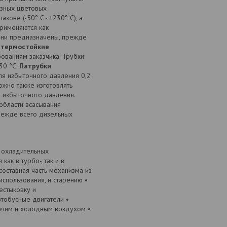
азных цветовых
оне (-50° C - +230° C), а
рименяются как
Они предназначены, прежде
 термостойкие
ованиям заказчика. Трубки
30 °C.
Патрубки
ля избыточного давления 0,2
жно также изготовлять
 избыточного давления.
области всасывания
прежде всего дизельных
 охладительных
ак в турбо-, так и в
составная часть механизма из
спользования, и старению •
естыковку и
тобусные двигатели •
рячим и холодным воздухом •