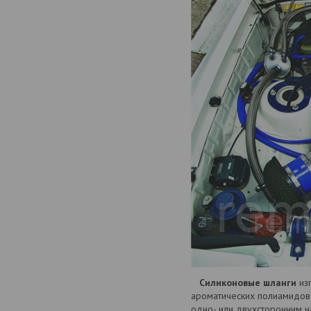
Силиконовые шланги
изг
ароматических полиамидов.
одно- или двухсторонним н