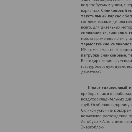
под требуемым углом, с п
вариантах.
Силиконовый м
текстильный каркас
обесп
соединительные детали ме
всего, для дизельных мот
силиконовые, силиконо-т
можно применять по типу и
термостойкие, силиконов
MPa с минимально 3-кратны
патрубки силиконовые, т
Благодаря своим качества
газотурбовоздуходувки, вс
двигателей.
Шланг силиконовый, 
приборах, так и в приборах,
воздухоохладительных дизе
труб. Особенности/преимущ
Силикон устойчив к экстре
возможное расхождение пр
Автобусы • Авто с дизельн
Энергоблоки