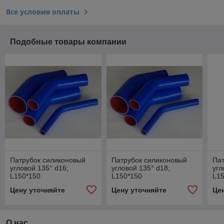
Все условия оплаты
Подобные товары компании
Патрубок силиконовый
Патрубок силиконовый
Пат
угловой 135° d16;
угловой 135° d18;
угл
L150*150
L150*150
L1
Цену уточняйте
Цену уточняйте
Це
О нас