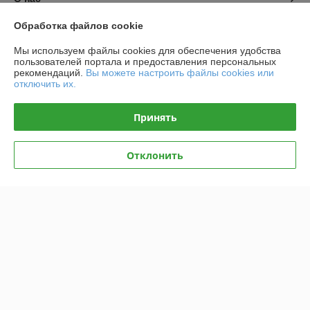
Обработка файлов cookie
Контакты
Мы используем файлы cookies для обеспечения удобства
пользователей портала и предоставления персональных
Доставка и оплата
рекомендаций.
Вы можете настроить файлы cookies или
отключить их.
График работы
Принять
Полная версия сайта
Отклонить
Политика обработки cookies
Сайт создан на платформе Deal.by
Информация для покупателя
Юридическое лицо:
Общество с ограниченной ответственностью