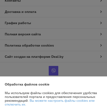
Контакты
Доставка и оплата
График работы
Полная версия сайта
Политика обработки cookies
Сайт создан на платформе Deal.by
Обработка файлов cookie
Информация для покупателя
Мы используем файлы cookies для обеспечения удобства
Юридическое лицо:
Общество с ограниченной ответственностью
пользователей портала и предоставления персональных
«АльянсКомплект»
рекомендаций.
Вы можете настроить файлы cookies или
220125, г. Минск, пр. Независимости, дом 177, помещение 60
отключить их.