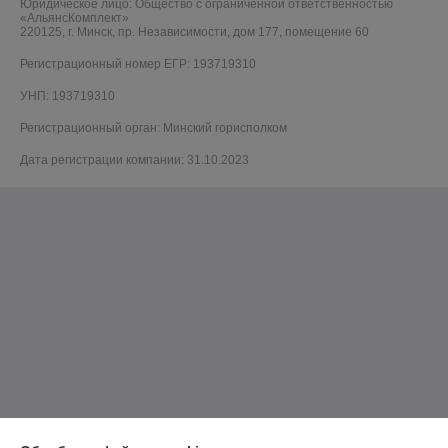
Юридическое лицо:
Общество с ограниченной ответственностью
«АльянсКомплект»
220125, г. Минск, пр. Независимости, дом 177, помещение 60
Регистрационный номер ЕГР: 193719310
УНП: 193719310
Регистрационный орган: Минский горисполком
Дата регистрации компании: 31.10.2023