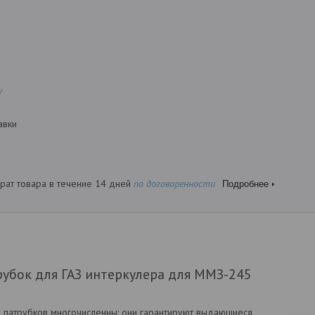
у
авки
рат товара в течение 14 дней
по договоренности
Подробнее
убок для ГАЗ интеркулера для ММЗ-245
 патрубков многочисленны: они гарантируют выдающиеся