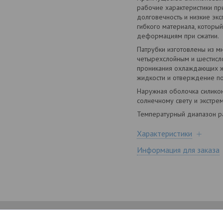
рабочие характеристики п
долговечность и низкие экс
гибкого материала, которы
деформациям при сжатии.
Патрубки изготовлены из м
четырехслойным и шестисл
проникания охлаждающих жи
жидкости и отверждение п
Наружная оболочка силикон
солнечному свету и экстр
Температурный диапазон ра
Характеристики
Информация для заказа