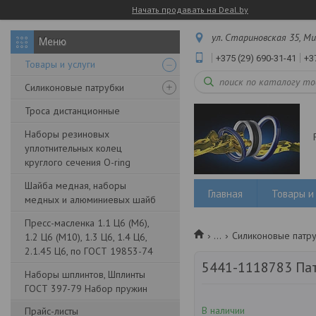
Начать продавать на Deal.by
ул. Стариновская 35, Ми
+375 (29) 690-31-41
+3
Товары и услуги
Силиконовые патрубки
Троса дистанционные
Наборы резиновых
уплотнительных колец
круглого сечения O-ring
Шайба медная, наборы
Главная
Товары и 
медных и алюминиевых шайб
Пресс-масленка 1.1 Ц6 (М6),
...
Силиконовые патр
1.2 Ц6 (М10), 1.3 Ц6, 1.4 Ц6,
2.1.45 Ц6, по ГОСТ 19853-74
5441-1118783 Пат
Наборы шплинтов, Шплинты
ГОСТ 397-79 Набор пружин
В наличии
Прайс-листы