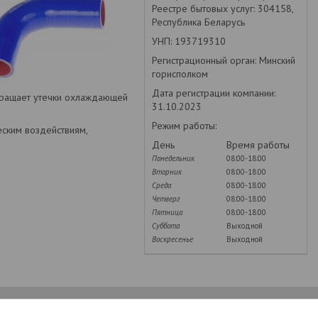
Реестре бытовых услуг: 304158,
Республика Беларусь
УНП: 193719310
Регистрационный орган: Минский
горисполком
Дата регистрации компании:
твращает утечки охлаждающей
31.10.2023
Режим работы:
еским воздействиям,
День
Время работы
Понедельник
08:00-18:00
Вторник
08:00-18:00
Среда
08:00-18:00
Четверг
08:00-18:00
Пятница
08:00-18:00
Суббота
Выходной
Воскресенье
Выходной