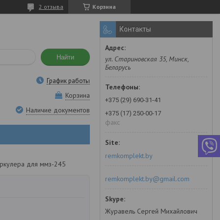
2 отзыва
Корзина
Контакты
Найти
ул. Стариновская 35, Минск,
Беларусь
График работы
Корзина
+375 (29) 690-31-41
Наличие документов
+375 (17) 250-00-17
факс
remkomplekt.by
еркулера для ммз-245
remkomplekt.by@gmail.com
Журавель Сергей Михайлович