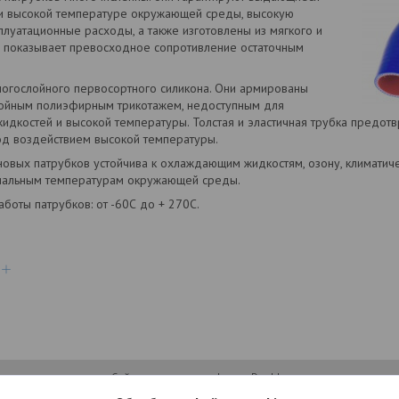
ри высокой температуре окружающей среды, высокую
плуатационные расходы, а также изготовлены из мягкого и
й показывает превосходное сопротивление остаточным
ногослойного первосортного силикона. Они армированы
ойным полиэфирным трикотажем, недоступным для
дкостей и высокой температуры. Толстая и эластичная трубка предо
од воздействием высокой температуры.
овых патрубков устойчива к охлаждающим жидкостям, озону, климатич
емальным температурам окружающей среды.
боты патрубков: от -60С до + 270С.
Сайт создан на платформе Deal.by
Политика обработки файлов cookies