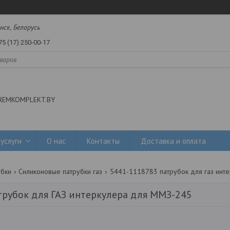
нск, Беларусь
75 (17) 250-00-17
REMKOMPLEKT.BY
услуги
О нас
Контакты
Доставка и оплата
убки
Силиконовые патрубки газ
5441-1118783 патрубок для газ инт
рубок для ГАЗ интеркулера для ММЗ-245