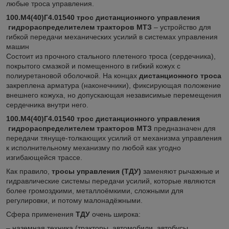
любые троса управления.
100.М4(40)Г4.01540
трос дистанционного управления
гидрораспределителем тракторов МТЗ
– устройство для
гибкой передачи механических усилий в системах управления
машин
Состоит из прочного стального плетеного троса (сердечника),
покрытого смазкой и помещенного в гибкий кожух с
полиуретановой оболочкой. На концах
дистанционного троса
закреплена арматура (наконечники), фиксирующая положение
внешнего кожуха, но допускающая независимые перемещения
сердечника внутри него.
100.М4(40)Г4.01540
трос дистанционного управления
гидрораспределителем тракторов МТЗ
предназначен для
передачи тянуще-толкающих усилий от механизма управления
к исполнительному механизму по любой как угодно
изгибающейся трассе.
Как правило,
тросы управления (ТДУ)
заменяют рычажные и
гидравлические системы передачи усилий, которые являются
более громоздкими, металлоёмкими, сложными для
регулировки, и потому малонадёжными.
Сфера применения
ТДУ
очень широка:
– наземная техника (тракторы, автомобили, автобусы,