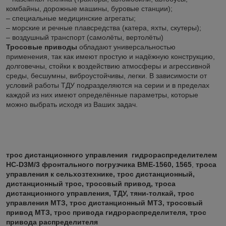
комбайны, дорожные машины, буровые станции);
– специальные медицинские агрегаты;
– морские и речные плавсредства (катера, яхты, скутеры);
– воздушный транспорт (самолёты, вертолёты)
Тросовые приводы
обладают универсальностью
применения, так как имеют простую и надёжную конструкцию,
долговечны, стойки к воздействию атмосферы и агрессивной
среды, бесшумны, виброустойчивы, легки. В зависимости от
условий работы ТДУ подразделяются на серии и в пределах
каждой из них имеют определённые параметры, которые
можно выбрать исходя из Ваших задач.
т
рос дистанционного управления гидрораспределителем
HC-D3М/3 фронтального погрузчика BME-1560, 1565
,
троса
управления к сельхозтехнике, трос дистанционный,
дистанционный трос, тросовый привод, троса
дистанционного управления, ТДУ, тяни-толкай, трос
управления МТЗ, трос дистанционный МТЗ, тросовый
привод МТЗ, трос привода гидрораспределителя, трос
привода распределителя