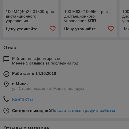
100.М4(40)22.01500 трос
100.М6322.00950 Трос
100
дистанционного
дистанционного
дис
управления
управления КПП
уп
гидрораспределителем
МТЗ-2522/2822/3022
МТ
Цену уточняйте
Цену уточняйте
Це
тракторов МТЗ
О нас
Рейтинг не сформирован
Менее 5 отзывов за последний год
Работает с 14.10.2010
г. Минск
ул. Стариновская 35, Минск, Беларусь
Контакты
Показать весь график работы
Сегодня выходной
Отзывы о магазине